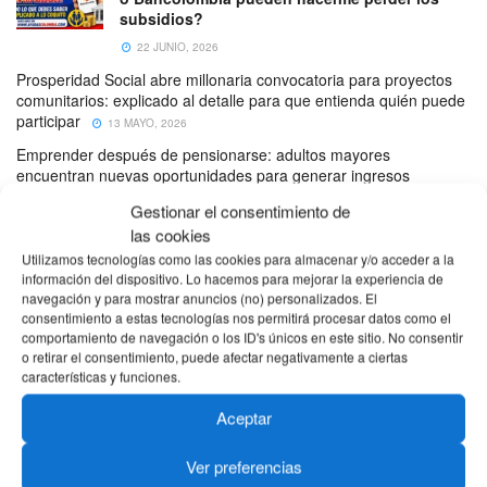
subsidios?
22 JUNIO, 2026
Prosperidad Social abre millonaria convocatoria para proyectos
comunitarios: explicado al detalle para que entienda quién puede
participar
13 MAYO, 2026
Emprender después de pensionarse: adultos mayores
encuentran nuevas oportunidades para generar ingresos
6 MAYO, 2026
Gestionar el consentimiento de
Inteligencia Artificial para emprender: cómo ganar dinero y
las cookies
mejorar tu negocio (fácil y sin enredos)
4 ABRIL, 2026
Utilizamos tecnologías como las cookies para almacenar y/o acceder a la
información del dispositivo. Lo hacemos para mejorar la experiencia de
Carros híbridos en Colombia: ¿valen la pena? Ventajas,
navegación y para mostrar anuncios (no) personalizados. El
desventajas y cuál te conviene
4 ABRIL, 2026
consentimiento a estas tecnologías nos permitirá procesar datos como el
Cursos GRATIS de inteligencia artificial y ciberseguridad en
comportamiento de navegación o los ID's únicos en este sitio. No consentir
o retirar el consentimiento, puede afectar negativamente a ciertas
Colombia: así puedes aprovechar esta oportunidad
características y funciones.
4 ABRIL, 2026
Medellín lanza 20.000 cupos GRATIS en inteligencia artificial con
Aceptar
certificado de Google
18 MARZO, 2026
Ver preferencias
SENA entregará hasta $73 millones para montar negocio en