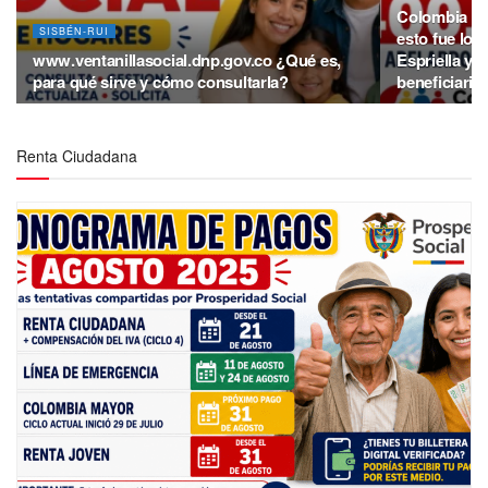
Colombia Ma
SISBÉN-RUI
esto fue lo 
www.ventanillasocial.dnp.gov.co ¿Qué es,
Espriella y 
para qué sirve y cómo consultarla?
beneficiario
Renta Ciudadana