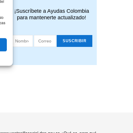
del
¡Suscríbete a Ayudas Colombia
para mantenerte actualizado!
 No
icas