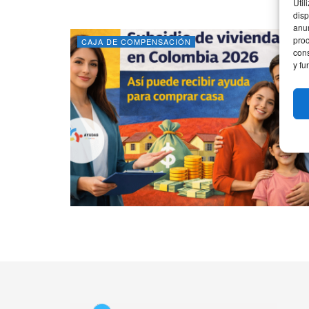
Util
disp
anun
proc
CAJA DE COMPENSACIÓN
cons
y fu