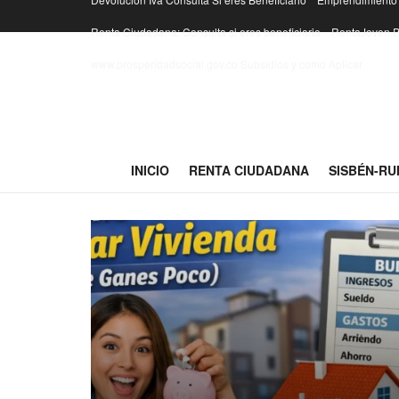
Renta Ciudadana: Consulta si eres beneficiario
RentaJoven.P
www.prosperidadsocial.gov.co Subsidios y como Aplicar
INICIO
RENTA CIUDADANA
SISBÉN-RU