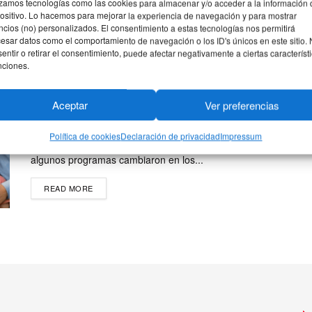
izamos tecnologías como las cookies para almacenar y/o acceder a la información 
ositivo. Lo hacemos para mejorar la experiencia de navegación y para mostrar
cios (no) personalizados. El consentimiento a estas tecnologías nos permitirá
Subsidios de vivienda en Colombia
esar datos como el comportamiento de navegación o los ID's únicos en este sitio.
entir o retirar el consentimiento, puede afectar negativamente a ciertas característ
2026: así puede recibir hasta 40
nciones.
millones para comprar casa
BY
Aceptar
9 MARZO, 2026
Ver preferencias
LINACORAM
0
En 2026 muchas familias en Colombia siguen buscando
Política de cookies
Declaración de privacidad
Impressum
una oportunidad para tener casa propia. Aunque
algunos programas cambiaron en los...
READ MORE