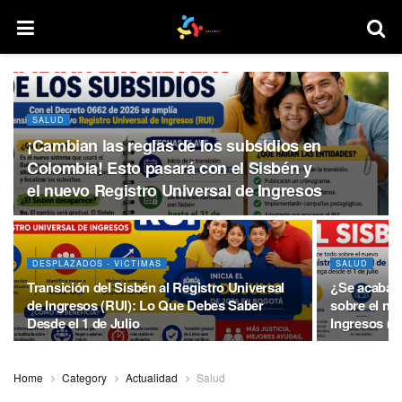
SALUD
¡Cambian las reglas de los subsidios en
Colombia! Esto pasará con el Sisbén y
el nuevo Registro Universal de Ingresos
DESPLAZADOS - VICTIMAS
SALUD
Transición del Sisbén al Registro Universal
¿Se acaba e
de Ingresos (RUI): Lo Que Debes Saber
sobre el nu
Desde el 1 de Julio
Ingresos (R
Home
Category
Actualidad
Salud