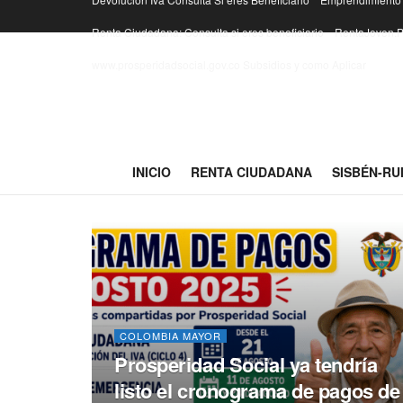
Renta Ciudadana: Consulta si eres beneficiario
RentaJoven.P
www.prosperidadsocial.gov.co Subsidios y como Aplicar
INICIO
RENTA CIUDADANA
SISBÉN-RU
COLOMBIA MAYOR
Prosperidad Social ya tendría
listo el cronograma de pagos de