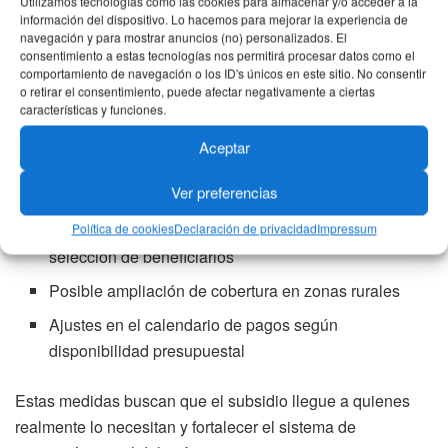
Utilizamos tecnologías como las cookies para almacenar y/o acceder a la
información del dispositivo. Lo hacemos para mejorar la experiencia de
navegación y para mostrar anuncios (no) personalizados. El
Cambios importantes en Renta
consentimiento a estas tecnologías nos permitirá procesar datos como el
comportamiento de navegación o los ID's únicos en este sitio. No consentir
Ciudadana para 2026
o retirar el consentimiento, puede afectar negativamente a ciertas
características y funciones.
Entre los ajustes más relevantes del programa se
Aceptar
encuentran:
Ver preferencias
Mayor focalización en hogares en
pobreza extrema
Política de cookies
Declaración de privacidad
Impressum
Cruces de información con
Sisbén IV
para mejorar la
selección de beneficiarios
Posible ampliación de cobertura en zonas rurales
Ajustes en el calendario de pagos según
disponibilidad presupuestal
Estas medidas buscan que el subsidio llegue a quienes
realmente lo necesitan y fortalecer el sistema de