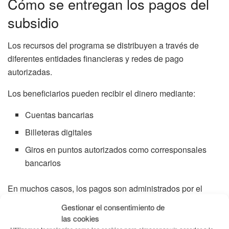
Cómo se entregan los pagos del
subsidio
Los recursos del programa se distribuyen a través de
diferentes entidades financieras y redes de pago
autorizadas.
Los beneficiarios pueden recibir el dinero mediante:
Cuentas bancarias
Billeteras digitales
Giros en puntos autorizados como corresponsales
bancarios
En muchos casos, los pagos son administrados por el
Banco Agrario y su red de aliados
para garantizar la
Gestionar el consentimiento de
cobertura en todo el país.
las cookies