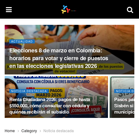
ACTUALIDAD
Elecciones 8 de marzo en Colombia:
horarios para votar y cierre de puestos
en las elecciones legislativas 2026
NOTICIA DESTACADA
NOTICIA DE
Renta Ciudadana 2026: pagos de hasta
Pasos para a
$550.000, cómo consultar con cédula y
Sisbén si t
quiénes recibirán el subsidio
municipio |
Home
Category
Noticia destacada