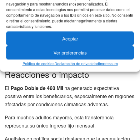
navegación y para mostrar anuncios (no) personalizados. El
Llevar documento original.
consentimiento a estas tecnologías nos permitirá procesar datos como el
comportamiento de navegación o los ID's únicos en este sitio. No consentir
Revisar horarios de atención.
o retirar el consentimiento, puede afectar negativamente a ciertas
características y funciones.
La consulta previa no solo evita filas innecesarias, sino
Aceptar
que reduce el riesgo de desplazamientos largos sin
resultado.
Ver preferencias
Política de cookies
Declaración de privacidad
Impressum
Reacciones o impacto
El
Pago Doble de 460 Mil
ha generado expectativa
positiva entre los beneficiarios, especialmente en regiones
afectadas por condiciones climáticas adversas.
Para muchos adultos mayores, esta transferencia
representa su único ingreso fijo mensual.
Analistas en política social destacan que la acumulación