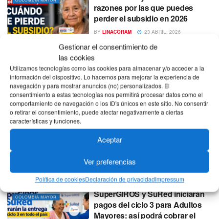
razones por las que puedes
perder el subsidio en 2026
BY
LINACORAM
23 ABRIL, 2026
Gestionar el consentimiento de
las cookies
Ya puedes consultar
ACTUALIDAD
Utilizamos tecnologías como las cookies para almacenar y/o acceder a la
SuperGiros.com.co Colombia
información del dispositivo. Lo hacemos para mejorar la experiencia de
Mayor 2026: pagos y fechas
navegación y para mostrar anuncios (no) personalizados. El
hasta mayo
consentimiento a estas tecnologías nos permitirá procesar datos como el
comportamiento de navegación o los ID's únicos en este sitio. No consentir
BY
LINACORAM
19 ABRIL, 2026
o retirar el consentimiento, puede afectar negativamente a ciertas
características y funciones.
Colombia Mayor 2026: pagos
COLOMBIA MAYOR
tercer ciclo, nuevos
Aceptar
beneficiarios, fechas y cómo
cobrar paso a paso
Ver preferencias
BY
LINACORAM
17 ABRIL, 2026
Política de cookies
Declaración de privacidad
Impressum
SuperGIROS y SuRed iniciarán
COLOMBIA MAYOR
pagos del ciclo 3 para Adultos
Mayores: así podrá cobrar el