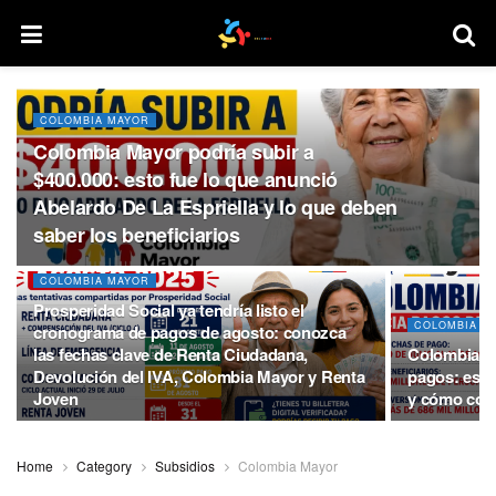
COLOMBIA MAYOR
Colombia Mayor podría subir a
$400.000: esto fue lo que anunció
Abelardo De La Espriella y lo que deben
saber los beneficiarios
COLOMBIA MAYOR
Prosperidad Social ya tendría listo el
COLOMBIA M
cronograma de pagos de agosto: conozca
las fechas clave de Renta Ciudadana,
Colombia Ma
Devolución del IVA, Colombia Mayor y Renta
pagos: esta
Joven
y cómo cobr
Home
Category
Subsidios
Colombia Mayor