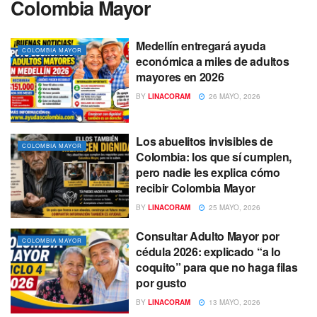
Colombia Mayor
Medellín entregará ayuda
COLOMBIA MAYOR
económica a miles de adultos
mayores en 2026
BY
LINACORAM
26 MAYO, 2026
Los abuelitos invisibles de
COLOMBIA MAYOR
Colombia: los que sí cumplen,
pero nadie les explica cómo
recibir Colombia Mayor
BY
LINACORAM
25 MAYO, 2026
Consultar Adulto Mayor por
COLOMBIA MAYOR
cédula 2026: explicado “a lo
coquito” para que no haga filas
por gusto
BY
LINACORAM
13 MAYO, 2026