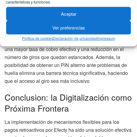
características y funciones.
giros por Efecty subraya el compromiso distrital con la
seguridad financiera de los adultos mayores, un grupo que
Aceptar
a menudo enfrenta mayores dificultades de movilidad y
Ver preferencias
acceso a tecnología.
Política de cookies
Declaración de privacidad
Impressum
El impacto de estos ajustes operacionales se traduce en
una mayor tasa de cobro efectivo y una reducción en el
número de giros que quedan estancados. Además, la
posibilidad de obtener un PIN alterno ante problemas de
huella elimina una barrera técnica significativa, haciendo
que el acceso al giro sea más inclusivo
Conclusion: la Digitalización como
Próxima Frontera
La implementación de mecanismos flexibles para los
pagos retroactivos por Efecty ha sido una solución efectiva