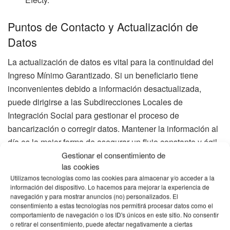
Puntos de Contacto y Actualización de
Datos
La actualización de datos es vital para la continuidad del
Ingreso Mínimo Garantizado. Si un beneficiario tiene
inconvenientes debido a información desactualizada,
puede dirigirse a las Subdirecciones Locales de
Integración Social para gestionar el proceso de
bancarización o corregir datos. Mantener la información al
día es la mejor forma de asegurar un flujo constante y ágil
de las transferencias monetarias.
Gestionar el consentimiento de
las cookies
La Seguridad Financiera de las
Utilizamos tecnologías como las cookies para almacenar y/o acceder a la
información del dispositivo. Lo hacemos para mejorar la experiencia de
Personas Mayores
navegación y para mostrar anuncios (no) personalizados. El
consentimiento a estas tecnologías nos permitirá procesar datos como el
comportamiento de navegación o los ID's únicos en este sitio. No consentir
La estrategia de reintento de pagos retroactivos para los
o retirar el consentimiento, puede afectar negativamente a ciertas