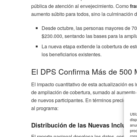
pública de atención al envejecimiento. Como
fra
aumento súbito para todos, sino la culminación d
Desde octubre, las personas mayores de 70
$230.000, sentando las bases para la ampli
La nueva etapa extiende la cobertura de es
los beneficiarios existentes.
El DPS Confirma Más de 500 M
El impacto cuantitativo de esta actualización es
de ampliación de cobertura, sumado al aumento d
de nuevos participantes. En términos precisos, 
al programa:
Util
disp
Distribución de las Nuevas Inclusio
anun
proc
El reporte nacional desglosa los datos, confirm
cons