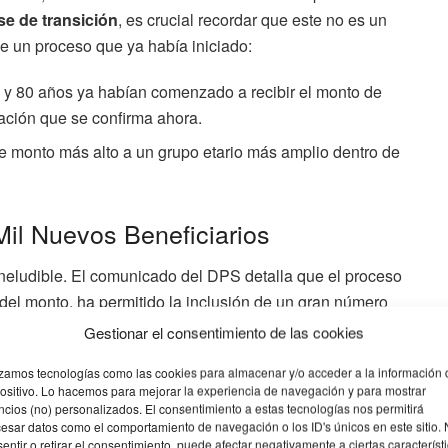
se de transición
, es crucial recordar que este no es un
e un proceso que ya había iniciado:
 y 80 años ya habían comenzado a recibir el monto de
ación que se confirma ahora.
te monto más alto a un grupo etario más amplio dentro de
il Nuevos Beneficiarios
 ineludible. El comunicado del DPS detalla que el proceso
el monto, ha permitido la inclusión de un gran número
la entidad confirma más de 500 mil nuevos incorporados
Gestionar el consentimiento de las cookies
izamos tecnologías como las cookies para almacenar y/o acceder a la información 
ositivo. Lo hacemos para mejorar la experiencia de navegación y para mostrar
nes
cios (no) personalizados. El consentimiento a estas tecnologías nos permitirá
esar datos como el comportamiento de navegación o los ID's únicos en este sitio.
ando que 227.523 adultas y 292.492 adultos han sido
entir o retirar el consentimiento, puede afectar negativamente a ciertas característ