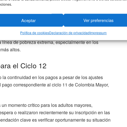
nciones.
ajustado. Esta distribución, donde los hombres
ía significativamente el alcance de la entrega mensual
Aceptar
Ver preferencias
Política de cookies
Declaración de privacidad
Impressum
 subsidio no solo llegue a más personas, sino que el valor
la línea de pobreza extrema, especialmente en los
 más altos.
para el Ciclo 12
o la continuidad en los pagos a pesar de los ajustes
l pago correspondiente al ciclo 11 de Colombia Mayor,
es un momento crítico para los adultos mayores,
spera o realizaron recientemente su inscripción en las
mendación clave es verificar oportunamente su situación