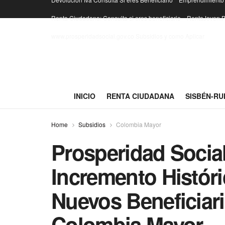
Renta Ciudadana: Consulta si eres beneficiario
RentaJoven.P
www.prosperidadsocial.gov.co Subsidios y como Aplicar
INICIO
RENTA CIUDADANA
SISBÉN-RU
Home
Subsidios
Colombia Mayor
Prosperidad Socia
Incremento Históri
Nuevos Beneficiar
Colombia Mayor