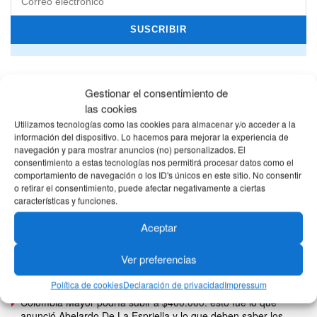
Gestionar el consentimiento de
las cookies
Utilizamos tecnologías como las cookies para almacenar y/o acceder a la
información del dispositivo. Lo hacemos para mejorar la experiencia de
navegación y para mostrar anuncios (no) personalizados. El
consentimiento a estas tecnologías nos permitirá procesar datos como el
comportamiento de navegación o los ID's únicos en este sitio. No consentir
o retirar el consentimiento, puede afectar negativamente a ciertas
características y funciones.
Aceptar
Ver preferencias
www.ventanillasocial.dnp.gov.co ¿Qué es, para qué sirve y
cómo consultarla?
Política de cookies
Declaración de privacidad
Impressum
Colombia Mayor podría subir a $400.000: esto fue lo que
anunció Abelardo De La Espriella y lo que deben saber los