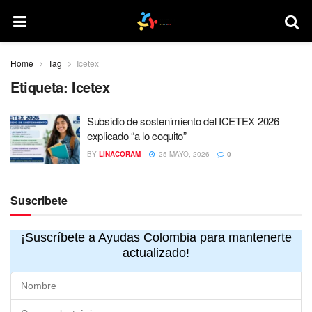
Home
Tag
Icetex
Etiqueta:
Icetex
Subsidio de sostenimiento del ICETEX 2026
explicado “a lo coquito”
BY
LINACORAM
25 MAYO, 2026
0
Suscribete
¡Suscríbete a Ayudas Colombia para mantenerte
actualizado!