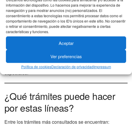
información del dispositivo. Lo hacemos para mejorar la experiencia de
Horarios de atención
navegación y para mostrar anuncios (no) personalizados. El
consentimiento a estas tecnologías nos permitirá procesar datos como el
comportamiento de navegación o los ID's únicos en este sitio. No consentir
o retirar el consentimiento, puede afectar negativamente a ciertas
Los asesores del centro de contacto atienden:
características y funciones.
Lunes a viernes: 8:00 a.m. a 6:00 p.m.
Aceptar
Sábados: 8:00 a.m. a 1:00 p.m.
Ver preferencias
Estos horarios pueden variar en días festivos o jornadas
Política de cookies
Declaración de privacidad
Impressum
especiales.
¿Qué trámites puede hacer
por estas líneas?
Entre los trámites más consultados se encuentran: