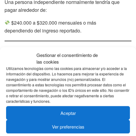
Una persona independiente normalmente tendría que
pagar alrededor de:
$240.000 a $320.000 mensuales o más
dependiendo del ingreso reportado.
Con subsidio del Fondo
Gestionar el consentimiento de
las cookies
Algunas personas podrían terminar pagando
Utilizamos tecnologías como las cookies para almacenar y/o acceder a la
información del dispositivo. Lo hacemos para mejorar la experiencia de
aproximadamente:
navegación y para mostrar anuncios (no) personalizados. El
consentimiento a estas tecnologías nos permitirá procesar datos como el
entre $40.000 y $90.000 mensuales
comportamiento de navegación o los ID's únicos en este sitio. No consentir
o retirar el consentimiento, puede afectar negativamente a ciertas
mientras el Gobierno cubre el resto del aporte.
características y funciones.
Sí… esa es justamente la ayuda
Aceptar
Ver preferencias
Lo que podría dejarte por