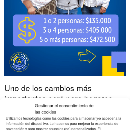
Uno de los cambios más
importantes será para hogares
Gestionar el consentimiento de
grandes
las cookies
Utilizamos tecnologías como las cookies para almacenar y/o acceder a la
Uno de los ajustes más relevantes para 2026 tiene que ver
información del dispositivo. Lo hacemos para mejorar la experiencia de
con la forma en que se calcula el pago para hogares de
navegación y para mostrar anuncios (no) personalizados. El