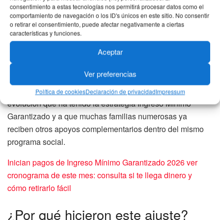
consentimiento a estas tecnologías nos permitirá procesar datos como el
cinco o más integrantes.
comportamiento de navegación o los ID's únicos en este sitio. No consentir
o retirar el consentimiento, puede afectar negativamente a ciertas
Hasta el año 2025, el cálculo se realizaba tomando un
características y funciones.
valor base por persona multiplicado por cinco. Sin
Aceptar
embargo, desde 2026 el cálculo se hará con un factor de
3,5.
Ver preferencias
Según explicó el Distrito, esta modificación responde a la
Política de cookies
Declaración de privacidad
Impressum
evolución que ha tenido la estrategia Ingreso Mínimo
Garantizado y a que muchas familias numerosas ya
reciben otros apoyos complementarios dentro del mismo
programa social.
Inician pagos de Ingreso Mínimo Garantizado 2026 ver
cronograma de este mes: consulta si te llega dinero y
cómo retirarlo fácil
¿Por qué hicieron este ajuste?