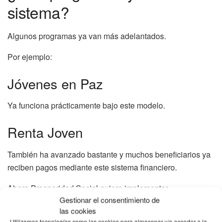
sistema?
Algunos programas ya van más adelantados.
Por ejemplo:
Jóvenes en Paz
Ya funciona prácticamente bajo este modelo.
Renta Joven
También ha avanzado bastante y muchos beneficiarios ya
reciben pagos mediante este sistema financiero.
Ahora Prosperidad Social quiere implementar
Gestionar el consentimiento de
gradualmente lo mismo en:
las cookies
Renta Ciudadana,
Utilizamos tecnologías como las cookies para almacenar y/o acceder a la