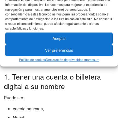
información del dispositivo. Lo hacemos para mejorar la experiencia de
Colombia Mayor,
navegación y para mostrar anuncios (no) personalizados. El
consentimiento a estas tecnologías nos permitirá procesar datos como el
y Devolución del IVA.
comportamiento de navegación o los ID's únicos en este sitio. No consentir
o retirar el consentimiento, puede afectar negativamente a ciertas
características y funciones.
Entonces… ¿qué deben
Aceptar
hacer los beneficiarios?
Ver preferencias
Política de cookies
Declaración de privacidad
Impressum
Prosperidad Social recomienda varias cosas importantes.
1. Tener una cuenta o billetera
digital a su nombre
Puede ser:
cuenta bancaria,
Nequi,