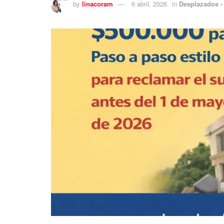
by
linacoram
6 abril, 2026
in
Desplazados -