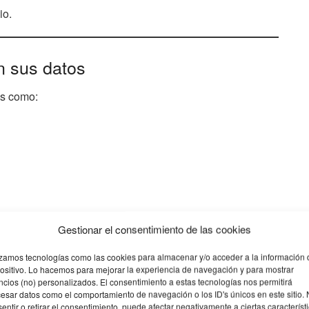
io.
en sus datos
as como:
Gestionar el consentimiento de las cookies
lo cuanto antes.
izamos tecnologías como las cookies para almacenar y/o acceder a la información 
ositivo. Lo hacemos para mejorar la experiencia de navegación y para mostrar
 para corregir la información
cios (no) personalizados. El consentimiento a estas tecnologías nos permitirá
esar datos como el comportamiento de navegación o los ID's únicos en este sitio.
entir o retirar el consentimiento, puede afectar negativamente a ciertas característ