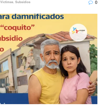
0
 Victimas
,
Subsidios