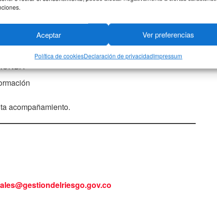
nciones.
Aceptar
Ver preferencias
a gobernación
Política de cookies
Declaración de privacidad
Impressum
el RUNDA
formación
ita acompañamiento.
ales@gestiondelriesgo.gov.co