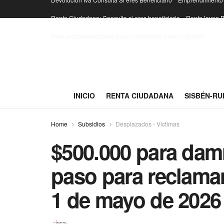
Renta Ciudadana: Consulta si eres beneficiario
RentaJoven.P
www.prosperidadsocial.gov.co Subsidios y como Aplicar
INICIO
RENTA CIUDADANA
SISBÉN-RU
Home
Subsidios
Desplazados - Victimas
$500.000 para dam
paso para reclamar
1 de mayo de 2026