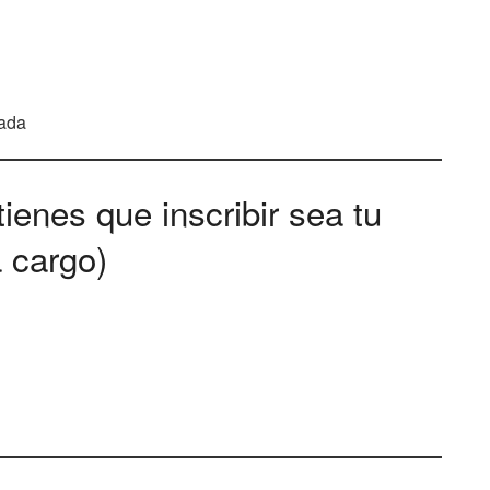
s
nada
ienes que inscribir sea tu
a cargo)