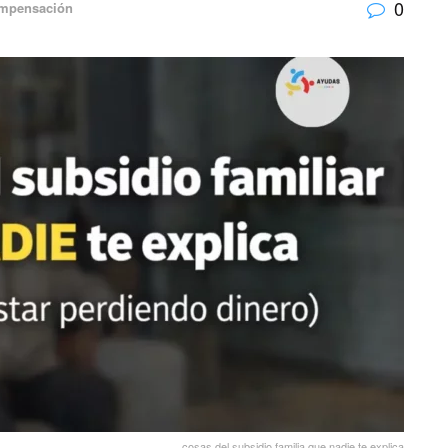
0
ompensación
cosas del subsidio familia que nadie te explica