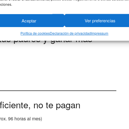
nciones.
Aceptar
Ver preferencias
Política de cookies
Declaración de privacidad
Impressum
 tus padres y ganar más
ficiente, no te pagan
ox. 96 horas al mes)