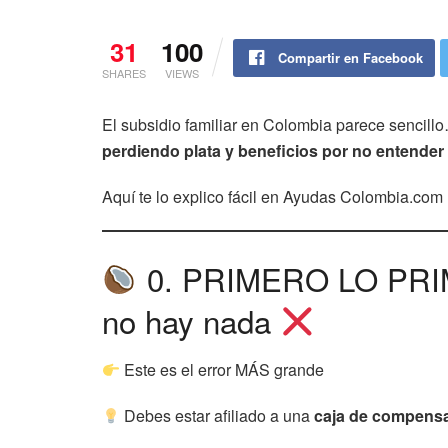
31
100
Compartir en Facebook
SHARES
VIEWS
El subsidio familiar en Colombia parece sencill
perdiendo plata y beneficios por no entender 
Aquí te lo explico fácil en Ayudas Colombia.com
0. PRIMERO LO PRIME
no hay nada
Este es el error MÁS grande
Debes estar afiliado a una
caja de compensa