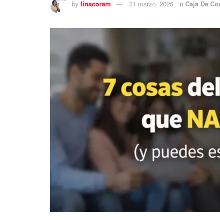
by
linacoram
31 marzo, 2026
in
Caja De C