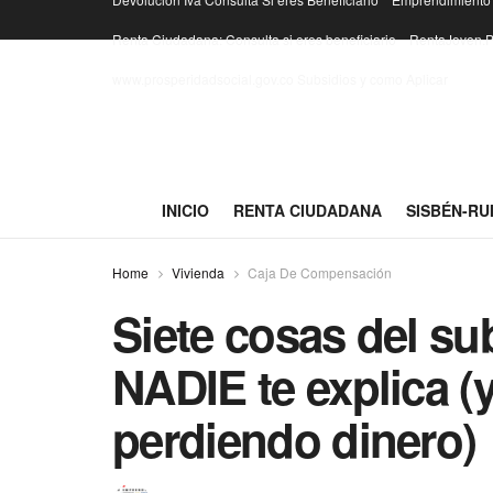
Renta Ciudadana: Consulta si eres beneficiario
RentaJoven.P
www.prosperidadsocial.gov.co Subsidios y como Aplicar
INICIO
RENTA CIUDADANA
SISBÉN-RU
Home
Vivienda
Caja De Compensación
Siete cosas del su
NADIE te explica (
perdiendo dinero)