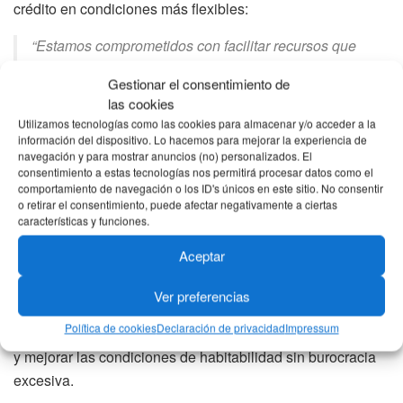
crédito en condiciones más flexibles:
“Estamos comprometidos con facilitar recursos que
permitan el
mejoramiento de vivienda
y fortalezcan la
Gestionar el consentimiento de
transformación social en los territorios. Esta ampliación
las cookies
del monto financiable es un paso decisivo en esa
Utilizamos tecnologías como las cookies para almacenar y/o acceder a la
dirección”, afirmó.
información del dispositivo. Lo hacemos para mejorar la experiencia de
navegación y para mostrar anuncios (no) personalizados. El
consentimiento a estas tecnologías nos permitirá procesar datos como el
comportamiento de navegación o los ID's únicos en este sitio. No consentir
Reacciones
o retirar el consentimiento, puede afectar negativamente a ciertas
características y funciones.
El anuncio ha sido recibido positivamente por el sector
Aceptar
solidario, que ha insistido en la necesidad de fortalecer las
herramientas financieras orientadas a la
economía
Ver preferencias
popular
. Las cooperativas han destacado que este tipo de
Política de cookies
Declaración de privacidad
Impressum
iniciativas permite dinamizar la actividad económica local
y mejorar las condiciones de habitabilidad sin burocracia
excesiva.