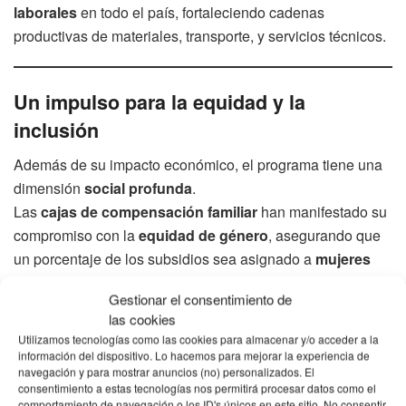
laborales
en todo el país, fortaleciendo cadenas
productivas de materiales, transporte, y servicios técnicos.
Un impulso para la equidad y la
inclusión
Además de su impacto económico, el programa tiene una
dimensión
social profunda
.
Las
cajas de compensación familiar
han manifestado su
compromiso con la
equidad de género
, asegurando que
un porcentaje de los subsidios sea asignado a
mujeres
cabeza de hogar
y
familias jóvenes
.
Gestionar el consentimiento de
las cookies
De acuerdo con el
Plan Nacional de Desarrollo
, la meta
Utilizamos tecnologías como las cookies para almacenar y/o acceder a la
es que
el 40% de los beneficiarios
sean mujeres,
información del dispositivo. Lo hacemos para mejorar la experiencia de
especialmente aquellas que lideran hogares en
navegación y para mostrar anuncios (no) personalizados. El
consentimiento a estas tecnologías nos permitirá procesar datos como el
condiciones de vulnerabilidad.
comportamiento de navegación o los ID's únicos en este sitio. No consentir