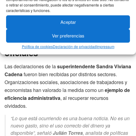
Esto responde al principio de que
la vivienda digna es
o retirar el consentimiento, puede afectar negativamente a ciertas
también una herramienta para la autonomía económica
características y funciones.
femenina
.
Aceptar
Ver preferencias
Reacciones y declaraciones
Política de cookies
Declaración de privacidad
Impressum
oficiales
Las declaraciones de la
superintendente Sandra Viviana
Cadena
fueron bien recibidas por distintos sectores.
Organizaciones sociales, asociaciones de trabajadores y
economistas han valorado la medida como un
ejemplo de
eficiencia administrativa
, al recuperar recursos
olvidados.
“Lo que está ocurriendo es una buena noticia. No es un
nuevo gasto, sino el uso correcto del dinero ya
disponible”, señaló
Julián Torres
, analista de políticas